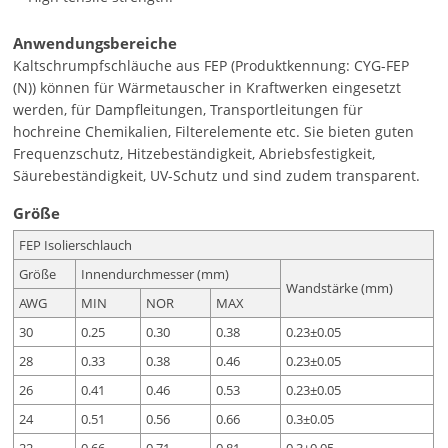
Anwendungsbereiche
Kaltschrumpfschläuche aus FEP (Produktkennung: CYG-FEP
(N)) können für Wärmetauscher in Kraftwerken eingesetzt
werden, für Dampfleitungen, Transportleitungen für
hochreine Chemikalien, Filterelemente etc. Sie bieten guten
Frequenzschutz, Hitzebeständigkeit, Abriebsfestigkeit,
Säurebeständigkeit, UV-Schutz und sind zudem transparent.
Größe
FEP Isolierschlauch
Größe
Innendurchmesser (mm)
Wandstärke (mm)
AWG
MIN
NOR
MAX
30
0.25
0.30
0.38
0.23±0.05
28
0.33
0.38
0.46
0.23±0.05
26
0.41
0.46
0.53
0.23±0.05
24
0.51
0.56
0.66
0.3±0.05