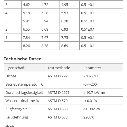
5
4.62
4.72
4.95
0.51±0.1
4
5.18
5.28
5.53
0.51±0.1
3
5.81
5.94
6.20
0.51±0.1
2
6.55
6.68
6.93
0.51±0.1
1
7.34
7.47
7.75
0.51±0.1
8.26
8.38
8.69
0.51±0.1
Technische Daten
Eigenschaft
Testmethode
Parameter
Dichte
ASTM D 792
2.12-2.17
Betriebstemperatur ℃
-67--200
Durchschlagsfestigkeit
ASTM D 2671
≥ 19.7 kV/mm
Wasseraufnahme %
ASTM D 570
＜0.01%
Zugfestigkeit
ASTM D 638
≥13.8MPa
Reißdehnung
ASTM D 638
≥200%
spez.