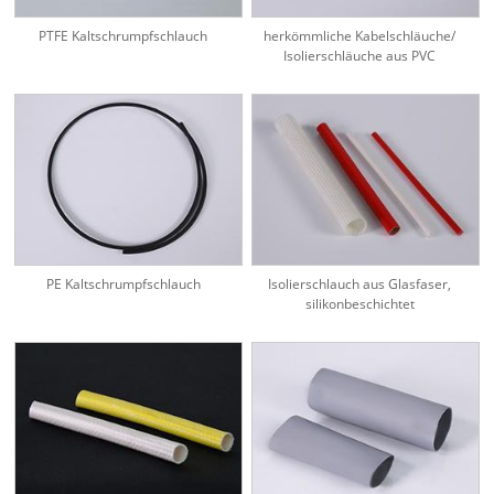
PTFE Kaltschrumpfschlauch
herkömmliche Kabelschläuche/
Isolierschläuche aus PVC
PE Kaltschrumpfschlauch
Isolierschlauch aus Glasfaser,
silikonbeschichtet