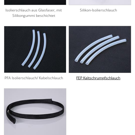
Isolierschlauch aus Glasfaser, mit
Silikon-Isolierschlauch
Silikongummi beschichtet
PFA Isolierschlauch/ Kabelschlauch
FEP Kaltschrumpfschlauch