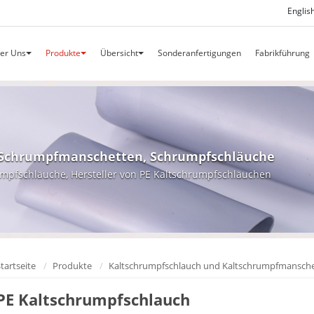
Englis
er Uns
Produkte
Übersicht
Sonderanfertigungen
Fabrikführung
 Schrumpfmanschetten, Schrumpfschläuche
mpfschläuche, Hersteller von PE Kaltschrumpfschläuchen
tartseite
Produkte
Kaltschrumpfschlauch und Kaltschrumpfmansche
PE Kaltschrumpfschlauch