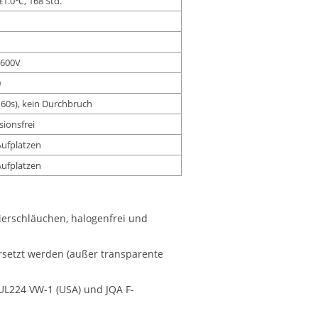
±1.0℃, 168 Std.
 600V
0
(60s), kein Durchbruch
sionsfrei
Aufplatzen
Aufplatzen
lierschläuchen, halogenfrei und
rsetzt werden (außer transparente
L224 VW-1 (USA) und JQA F-