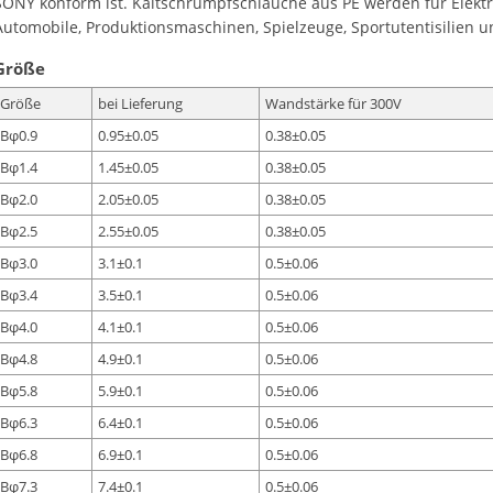
SONY konform ist. Kaltschrumpfschläuche aus PE werden für Elekt
Automobile, Produktionsmaschinen, Spielzeuge, Sportutentisilien u
Größe
Größe
bei Lieferung
Wandstärke für 300V
Bφ0.9
0.95±0.05
0.38±0.05
Bφ1.4
1.45±0.05
0.38±0.05
Bφ2.0
2.05±0.05
0.38±0.05
Bφ2.5
2.55±0.05
0.38±0.05
Bφ3.0
3.1±0.1
0.5±0.06
Bφ3.4
3.5±0.1
0.5±0.06
Bφ4.0
4.1±0.1
0.5±0.06
Bφ4.8
4.9±0.1
0.5±0.06
Bφ5.8
5.9±0.1
0.5±0.06
Bφ6.3
6.4±0.1
0.5±0.06
Bφ6.8
6.9±0.1
0.5±0.06
Bφ7.3
7.4±0.1
0.5±0.06