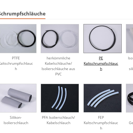
Schrumpfschläuche
PTFE
herkömmliche
PE
Iso
Kaltschrumpfschlauc
Kabelschläuche/
Kaltschrumpfschlauc
h
Isolierschläuche aus
h
si
PVC
Silikon-
PFA Isolierschlauch/
FEP
Isolierschlauch
Kabelschlauch
Kaltschrumpfschlauc
Ge
h