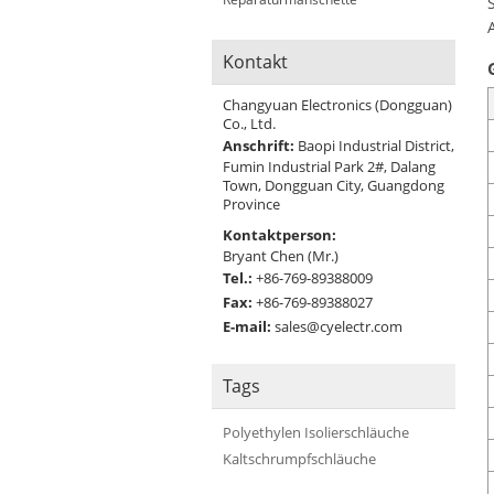
Kontakt
Changyuan Electronics (Dongguan)
Co., Ltd.
Anschrift:
Baopi Industrial District,
Fumin Industrial Park 2#, Dalang
Town, Dongguan City, Guangdong
Province
Kontaktperson:
Bryant Chen (Mr.)
Tel.:
+86-769-89388009
Fax:
+86-769-89388027
E-mail:
sales@cyelectr.com
Tags
Polyethylen Isolierschläuche
Kaltschrumpfschläuche