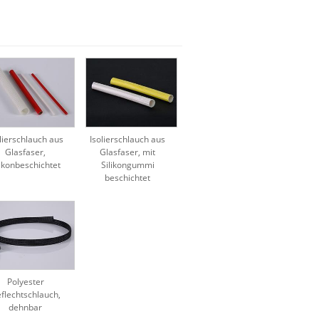
lierschlauch aus
Isolierschlauch aus
Glasfaser,
Glasfaser, mit
likonbeschichtet
Silikongummi
beschichtet
Polyester
flechtschlauch,
dehnbar