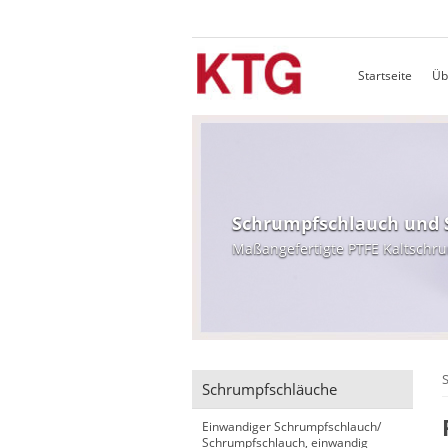
Startseite
Üb
Schrumpfschlauch und
Maßangefertigte PTFE Kaltschru
S
Schrumpfschläuche
Einwandiger Schrumpfschlauch/
Schrumpfschlauch, einwandig