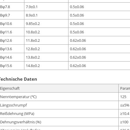
Bφ7.8
7.9±0.1
0.5±0.06
Bφ9.7
8.9±0.1
0.5±0.06
Bφ10.6
9.85±0.2
0.5±0.06
Bφ11.6
10.8±0.2
0.5±0.06
Bφ12.6
11.8±0.2
0.62±0.06
Bφ13.6
12.8±0.2
0.62±0.06
Bφ14.6
13.8±0.2
0.62±0.06
Bφ15.6
14.8±0.2
0.62±0.06
Technische Daten
Eigenschaft
Para
Nenntemperatur (℃)
125
Längsschrumpf
≤±5%
Reißdehnung (MPa)
≥10.4
Dehnungsverhältnis (%)
≥100