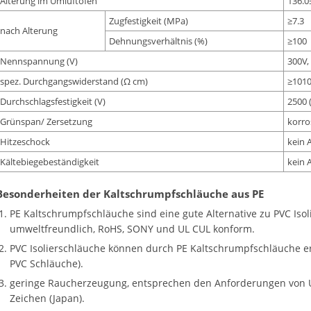
Alterung im Umluftofen
136.0
Zugfestigkeit (MPa)
≥7.3
nach Alterung
Dehnungsverhältnis (%)
≥100
Nennspannung (V)
300V,
spez. Durchgangswiderstand (Ω cm)
≥101
Durchschlagsfestigkeit (V)
2500 
Grünspan/ Zersetzung
korro
Hitzeschock
kein 
Kältebiegebeständigkeit
kein 
Besonderheiten der Kaltschrumpfschläuche aus PE
PE Kaltschrumpfschläuche sind eine gute Alternative zu PVC Iso
umweltfreundlich, RoHS, SONY und UL CUL konform.
PVC Isolierschläuche können durch PE Kaltschrumpfschläuche e
PVC Schläuche).
geringe Raucherzeugung, entsprechen den Anforderungen von U
Zeichen (Japan).