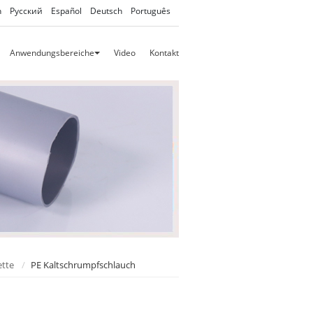
h
Русский
Español
Deutsch
Português
Anwendungsbereiche
Video
Kontakt
tte
PE Kaltschrumpfschlauch