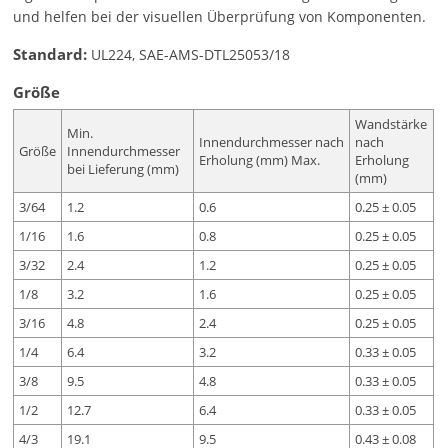
und helfen bei der visuellen Überprüfung von Komponenten.
Standard:
UL224, SAE-AMS-DTL25053/18
Größe
Wandstärke
Min.
Innendurchmesser nach
nach
Größe
Innendurchmesser
Erholung (mm) Max.
Erholung
bei Lieferung (mm)
(mm)
3/64
1.2
0.6
0.25 ± 0.05
1/16
1.6
0.8
0.25 ± 0.05
3/32
2.4
1.2
0.25 ± 0.05
1/8
3.2
1.6
0.25 ± 0.05
3/16
4.8
2.4
0.25 ± 0.05
1/4
6.4
3.2
0.33 ± 0.05
3/8
9.5
4.8
0.33 ± 0.05
1/2
12.7
6.4
0.33 ± 0.05
4/3
19.1
9.5
0.43 ± 0.08