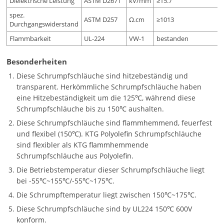
Dielektrische Leistung
ASTM D2671
kV/mm
≥15.7
spez.
ASTM D257
Ω.cm
≥1013
Durchgangswiderstand
Flammbarkeit
UL-224
VW-1
bestanden
Besonderheiten
Diese Schrumpfschläuche sind hitzebeständig und
transparent. Herkömmliche Schrumpfschläuche haben
eine Hitzebeständigkeit um die 125℃, während diese
Schrumpfschläuche bis zu 150℃ aushalten.
Diese Schrumpfschläuche sind flammhemmend, feuerfest
und flexibel (150℃). KTG Polyolefin Schrumpfschläuche
sind flexibler als KTG flammhemmende
Schrumpfschläuche aus Polyolefin.
Die Betriebstemperatur dieser Schrumpfschläuche liegt
bei -55℃~155℃/-55℃~175℃.
Die Schrumpftemperatur liegt zwischen 150℃~175℃.
Diese Schrumpfschläuche sind by UL224 150℃ 600V
konform.