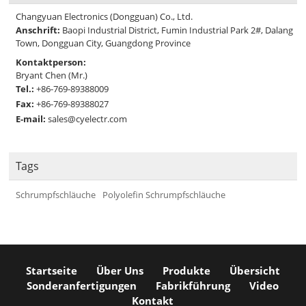
Changyuan Electronics (Dongguan) Co., Ltd.
Anschrift:
Baopi Industrial District, Fumin Industrial Park 2#, Dalang
Town, Dongguan City, Guangdong Province
Kontaktperson:
Bryant Chen (Mr.)
Tel.:
+86-769-89388009
Fax:
+86-769-89388027
E-mail:
sales@cyelectr.com
Tags
Schrumpfschläuche
Polyolefin Schrumpfschläuche
Startseite
Über Uns
Produkte
Übersicht
Sonderanfertigungen
Fabrikführung
Video
Kontakt