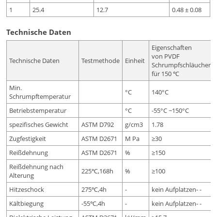
1
25.4
12.7
0.48 ± 0.08
Technische Daten
Eigenschaften
von PVDF
Technische Daten
Testmethode
Einheit
Schrumpfschläuchen
für 150 ℃
Min.
°C
140°C
Schrumpftemperatur
Betriebstemperatur
°C
-55°C ~150°C
spezifisches Gewicht
ASTM D792
g/cm3
1.78
Zugfestigkeit
ASTM D2671
M Pa
≥30
Reißdehnung
ASTM D2671
%
≥150
Reißdehnung nach
225℃,168h
%
≥100
Alterung
Hitzeschock
275℃,4h
-
kein Aufplatzen- -
Kältbiegung
-55℃,4h
-
kein Aufplatzen- -