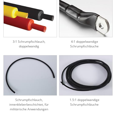
3:1 Schrumpfschlauch,
4:1 doppelwandige
doppelwandig
Schrumpfschläuche
Schrumpfschlauch,
1.5:1 doppelwandige
innenkleberbeschichtet, für
Schrumpfschläuche
militärische Anwendungen