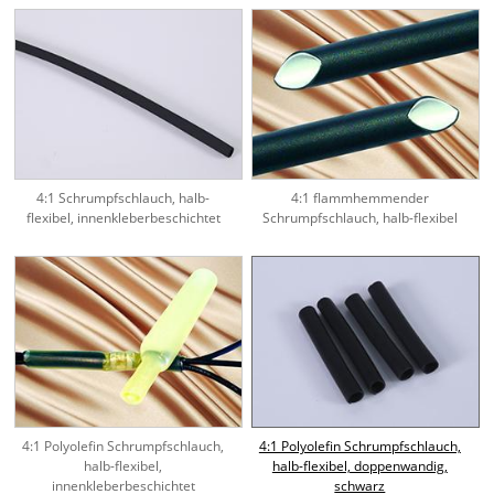
4:1 Schrumpfschlauch, halb-
4:1 flammhemmender
flexibel, innenkleberbeschichtet
Schrumpfschlauch, halb-flexibel
4:1 Polyolefin Schrumpfschlauch,
4:1 Polyolefin Schrumpfschlauch,
halb-flexibel,
halb-flexibel, doppenwandig,
innenkleberbeschichtet
schwarz