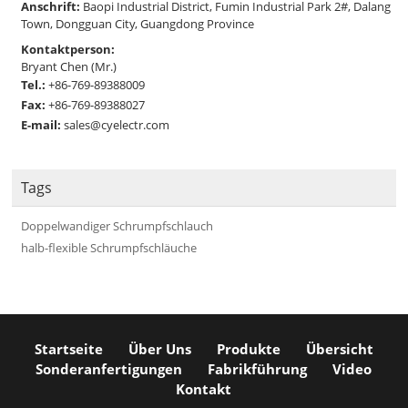
Anschrift:
Baopi Industrial District, Fumin Industrial Park 2#, Dalang
Town, Dongguan City, Guangdong Province
Kontaktperson:
Bryant Chen (Mr.)
Tel.:
+86-769-89388009
Fax:
+86-769-89388027
E-mail:
sales@cyelectr.com
Tags
Doppelwandiger Schrumpfschlauch
halb-flexible Schrumpfschläuche
Startseite
Über Uns
Produkte
Übersicht
Sonderanfertigungen
Fabrikführung
Video
Kontakt