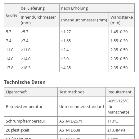
bei Lieferung
nach Erholung
Größe
Innendurchmesser
Wandstärke
Innendurchmesser (mm)
(mm)
(mm)
5.7
≥5.7
≤1.27
1.45±0.30
7.4
≥7.4
≤1.65
1.55±0.30
11.0
≥11.0
≤2.4
2.35±0.50
14.0
≥14.0
≤3.0
2.35±0.50
17.8
≥18.3
≤4.35
2.35±0.50
Technische Daten
Eigenschaft
Test methods
Requirement
-40℃-125℃
Betriebstemperatur
Unternehmensstandard
für
Manschette
Schrumpftemperatur
ASTM D2671
110℃
Zugfestigkeit
ASTM D638
≥10.4MPa