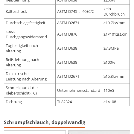
Reißdehnung
ASTM D638
≥200%
kein
Kälteschock
ASTM D745，-40±2℃
Durchbruch
Durchschlagsfestigkeit
ASTM D2671
≥19.7kv/mm
spez.
ASTM D876
≥1×1012Ω.cm
Durchgangswiderstand
Zugfestigkeit nach
ASTM D638
≥7.3MPa
Alterung
Reißdehnung nach
ASTM D638
≥100%
Alterung
Dielektrische
ASTM D2671
≥15.8kv/mm
Leistung nach Alterung
Schmelzpunkt der
Unternehmensstandard
110±5
Kleberschicht (℃)
Dichtung
TL82324
≥1×108
Schrumpfschlauch, doppelwandig