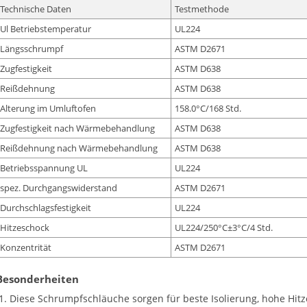
Technische Daten
Testmethode
Ul Betriebstemperatur
UL224
Längsschrumpf
ASTM D2671
Zugfestigkeit
ASTM D638
Reißdehnung
ASTM D638
Alterung im Umluftofen
158.0°C/168 Std.
Zugfestigkeit nach Wärmebehandlung
ASTM D638
Reißdehnung nach Wärmebehandlung
ASTM D638
Betriebsspannung UL
UL224
spez. Durchgangswiderstand
ASTM D2671
Durchschlagsfestigkeit
UL224
Hitzeschock
UL224/250°C±3°C/4 Std.
Konzentrität
ASTM D2671
Besonderheiten
Diese Schrumpfschläuche sorgen für beste Isolierung, hohe Hit