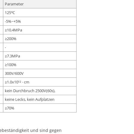
Parameter
125℃
-5%~+5%
≥10.4MPa
≥200%
-
≥7.3MPa
≥100%
300V/600V
≥1.0x10¹² · cm
kein Durchbruch 2500V(60s),
keine Lecks, kein Aufplatzen
≥70%
zebeständigkeit und sind gegen