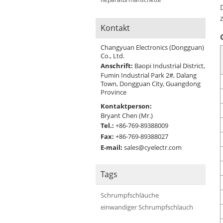
Kontakt
Changyuan Electronics (Dongguan)
Co., Ltd.
Anschrift:
Baopi Industrial District,
Fumin Industrial Park 2#, Dalang
Town, Dongguan City, Guangdong
Province
Kontaktperson:
Bryant Chen (Mr.)
Tel.:
+86-769-89388009
Fax:
+86-769-89388027
E-mail:
sales@cyelectr.com
Tags
Schrumpfschläuche
einwandiger Schrumpfschlauch