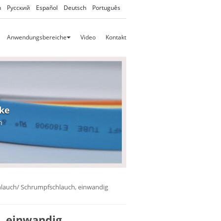
h
Русский
Español
Deutsch
Português
Anwendungsbereiche
Video
Kontakt
ke
n
lauch/ Schrumpfschlauch, einwandig
, einwandig