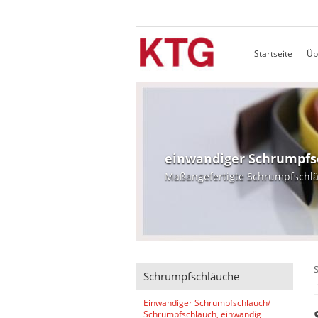
Startseite
Üb
einwandiger Schrumpfs
Maßangefertigte Schrumpfschl
S
Schrumpfschläuche
Einwandiger Schrumpfschlauch/
Schrumpfschlauch, einwandig