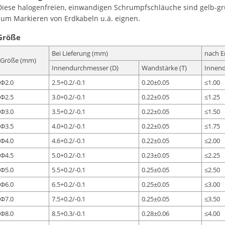
Diese halogenfreien, einwandigen Schrumpfschläuche sind gelb-grün
zum Markieren von Erdkabeln u.ä. eignen.
Größe
Bei Lieferung (mm)
nach E
Größe (mm)
Innendurchmesser (D)
Wandstärke (T)
Innend
Ф2.0
2.5+0.2/-0.1
0.20±0.05
≤1.00
Ф2.5
3.0+0.2/-0.1
0.22±0.05
≤1.25
Ф3.0
3.5+0.2/-0.1
0.22±0.05
≤1.50
Ф3.5
4.0+0.2/-0.1
0.22±0.05
≤1.75
Ф4.0
4.6+0.2/-0.1
0.22±0.05
≤2.00
Ф4.5
5.0+0.2/-0.1
0.23±0.05
≤2.25
Ф5.0
5.5+0.2/-0.1
0.25±0.05
≤2.50
Ф6.0
6.5+0.2/-0.1
0.25±0.05
≤3.00
Ф7.0
7.5+0.2/-0.1
0.25±0.05
≤3.50
Ф8.0
8.5+0.3/-0.1
0.28±0.06
≤4.00