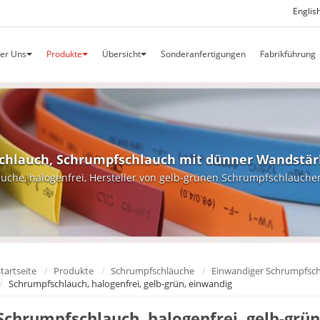
Englis
er Uns
Produkte
Übersicht
Sonderanfertigungen
Fabrikführung
chlauch, Schrumpfschlauch mit dünner Wandstär
äuche,
halogenfrei, Hersteller von gelb-grünen Schrumpfschläuche
tartseite
Produkte
Schrumpfschläuche
Einwandiger Schrumpfsch
Schrumpfschlauch, halogenfrei, gelb-grün, einwandig
Schrumpfschlauch, halogenfrei, gelb-grün