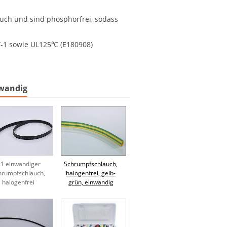
uch und sind phosphorfrei, sodass
1 sowie UL125℃ (E180908)
nwandig
:1 einwandiger
Schrumpfschlauch,
hrumpfschlauch,
halogenfrei, gelb-
halogenfrei
grün, einwandig